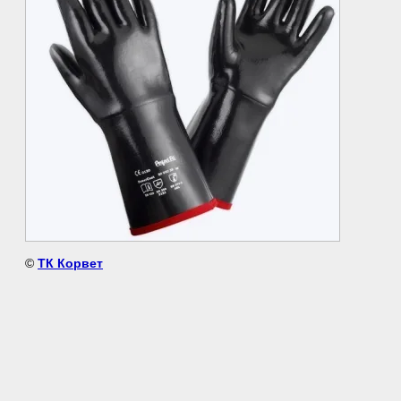
©
ТК Корвет