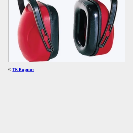
©
ТК Корвет